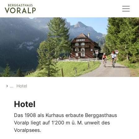
Zum Inhalt springen
›
...
Hotel
Hotel
Das 1908 als Kurhaus erbaute Berggasthaus
Voralp liegt auf 1'200 m ü. M. unweit des
Voralpsees.